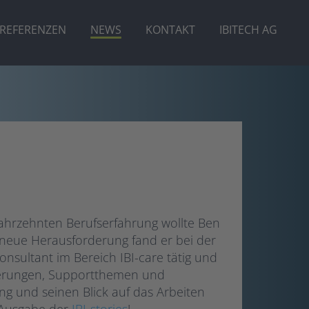
REFERENZEN
NEWS
KONTAKT
IBITECH AG
hrzehnten Berufserfahrung wollte Ben
e neue Herausforderung fand er bei der
 Consultant im Bereich IBI-care tätig und
derungen, Supportthemen und
g und seinen Blick auf das Arbeiten