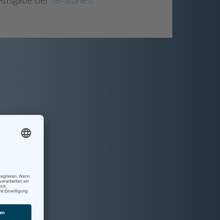
n Ausgabe der
IBI-stories
!