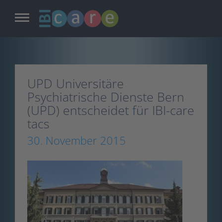
Zum
Inhalt
springen
UPD Universitäre
Psychiatrische Dienste Bern
(UPD) entscheidet für IBI-care
tacs
30. November 2015