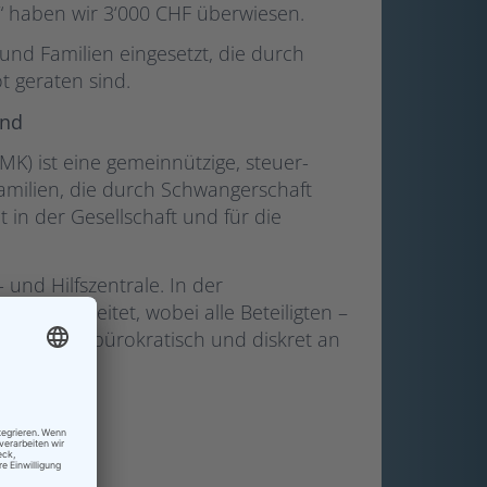
d“ haben wir 3‘000 CHF überwiesen.
und Familien eingesetzt, die durch
t geraten sind.
ind
MK) ist eine gemeinnützige, steuer-
Familien, die durch Schwangerschaft
t in der Gesellschaft und für die
und Hilfszentrale. In der
n erarbeitet, wobei alle Beteiligten –
rfolgen unbürokratisch und diskret an