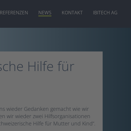
REFERENZEN
NEWS
KONTAKT
IBITECH AG
che Hilfe für
uns wieder Gedanken gemacht wie wir
en wir wieder zwei Hilfsorganisationen
chweizerische Hilfe für Mutter und Kind“.