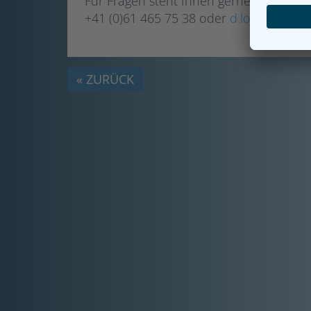
Für Fragen steht Ihnen gerne Herr Domi
+41 (0)61 465 75 38 oder
d.lonati@ibit
« ZURÜCK