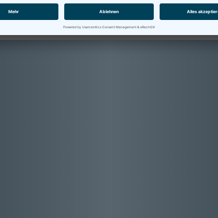
nik Lonati (sales manager) unter
ech.com
zur Verfügung