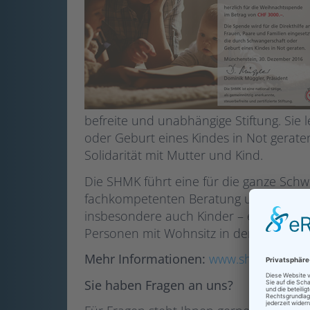
befreite und unabhängige Stiftung. Sie 
oder Geburt eines Kindes in Not geraten.
Solidarität mit Mutter und Kind.
Die SHMK führt eine für die ganze Schw
fachkompetenten Beratung und Direkthil
insbesondere auch Kinder – ernst geno
Personen mit Wohnsitz in der Schweiz o
Mehr Informationen:
www.shmk.ch
Sie haben Fragen an uns?