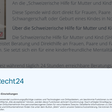
An die „Schweizerische Hilfe für Mutter und Kin
Diese Spende wird dort direkt für Frauen, Paare 
Schwangerschaft oder Geburt eines Kindes in No
Über die Schweizerische Hilfe für Mutter und K
Die Schweizerische Hilfe für Mutter und Kind (SH
leistet Beratung und Direkthilfe an Frauen, Paare und 
 Sie setzt sich ein für eine kinderfreundliche Mentalitä
eiz während täglich 24 Stunden erreichbare Beratungs- 
fe werden Mut machende, konkrete Zukunftsperspektive
mmen und wertgeschätzt werden. Die Hilfeleistungen e
der im Fürstentum Liechtenstein.