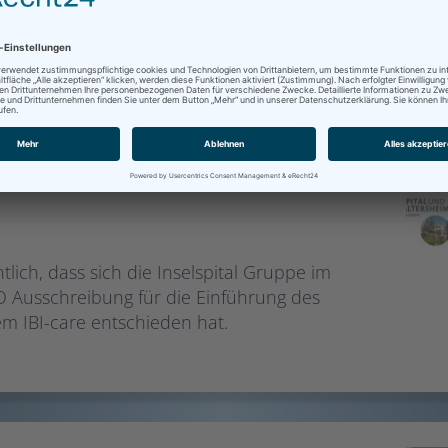
tal Gruppe
 für das
fassungssystem IBI-
tlich, dass sich die Inselspital Gruppe im
Ausschreibung für die Einführung des
em IBI-care entschieden hat.