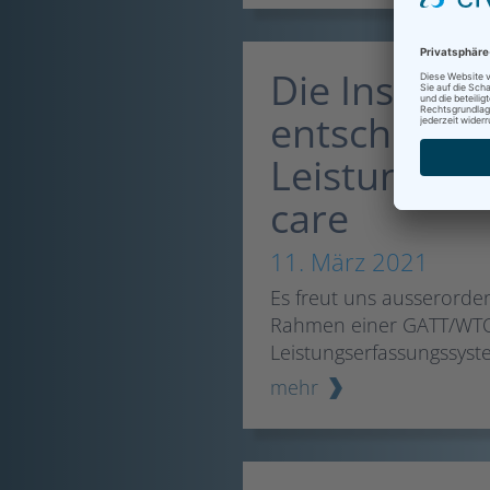
Die Inselspi
entscheidet
Leistungser
care
11. März 2021
Es freut uns ausserorden
Rahmen einer GATT/WTO 
Leistungserfassungssyst
mehr