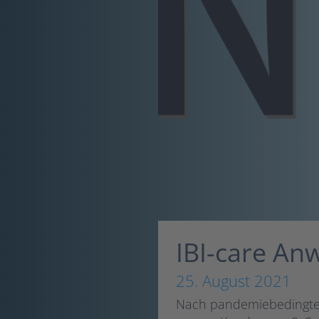
IBI-care An
25. August 2021
Nach pandemiebedingter