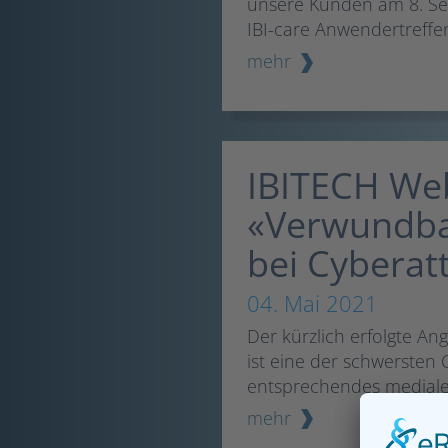
unsere Kunden am 8. Se
IBI-care Anwendertreffe
mehr
IBITECH We
«Verwundbar
bei Cyberat
04. Mai 2021
Der kürzlich erfolgte Ang
ist eine der schwersten 
entsprechendes mediales
mehr