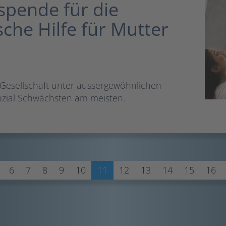
pende für die
che Hilfe für Mutter
e Gesellschaft unter aussergewöhnlichen
sozial Schwächsten am meisten.
6
7
8
9
10
11
12
13
14
15
16