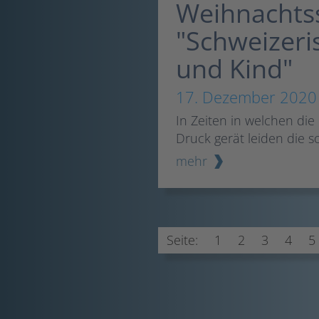
Weihnachtss
"Schweizeris
und Kind"
17. Dezember 2020
In Zeiten in welchen di
Druck gerät leiden die 
mehr
Seite:
1
2
3
4
5