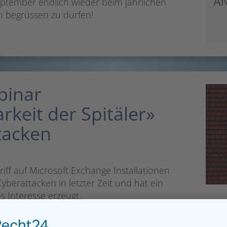
ptember endlich wieder beim jährlichen
n begrüssen zu dürfen!
binar
keit der Spitäler»
tacken
riff auf Microsoft Exchange Installationen
Cyberattacken in letzter Zeit und hat ein
 Interesse erzeugt.